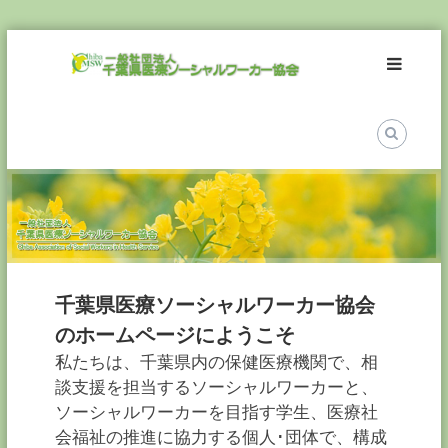
Skip
一
to
般
content
社
団
法
人
千
葉
県
医
療
千葉県医療ソーシャルワーカー協会
ソ
のホームページにようこそ
ー
私たちは、千葉県内の保健医療機関で、相
シ
談支援を担当するソーシャルワーカーと、
ャ
ソーシャルワーカーを目指す学生、医療社
ル
ワ
会福祉の推進に協力する個人･団体で、構成