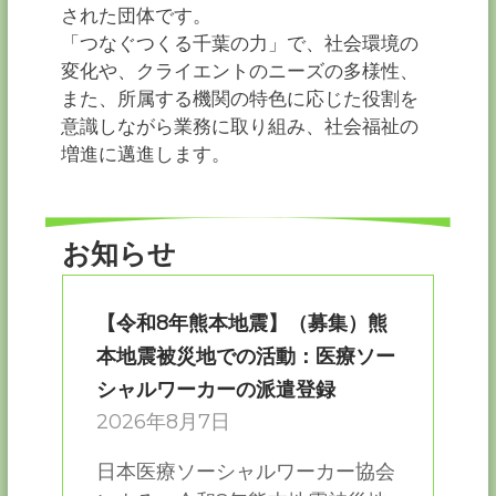
ー
された団体です。
カ
「つなぐつくる千葉の力」で、社会環境の
ー
変化や、クライエントのニーズの多様性、
協
また、所属する機関の特色に応じた役割を
会
意識しながら業務に取り組み、社会福祉の
－
増進に邁進します。
つ
な
ぐ
つ
く
お知らせ
る
千
葉
【令和8年熊本地震】（募集）熊
の
力
本地震被災地での活動：医療ソー
－
シャルワーカーの派遣登録
2026年8月7日
日本医療ソーシャルワーカー協会