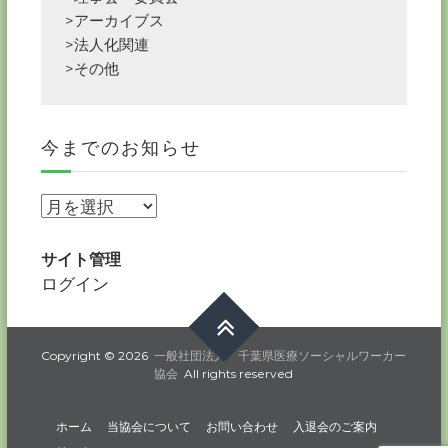
>アーカイブス
>法人化関連
>その他
今までのお知らせ
今
ま
で
サイト管理
の
ログイン
お
知
ら
Copyright © 2026
一般社団法人 千葉県医療ソーシャルワーカー
協会
All rights reserved
せ
ホーム
当協会について
お問い合わせ
入退会のご案内