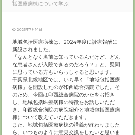
ー
括医療病棟について学ぶ
カ
ー
協
2025年7月14日
会
－
地域包括医療病棟は、2024年度に診療報酬に
つ
新設されました。
な
ぐ
「なんとなく名前は知っているんだけど、どん
つ
な患者さんが入院できるのだろう？」と、疑問
く
に思っている方もいらっしゃると思います。
る
千
千葉県北総地区では、いち早く「地域包括医療
葉
病棟」を開設したのが印西総合病院でした。そ
の
力
のため、今回は印西総合病院のかたをお招き
－
し、地域包括医療病棟の特徴をお話しいただ
き、印西総合病院の病院紹介と地域包括医療病
棟について教えていただきます。
また、地域包括医療病棟の講義が終わりました
ら、いつものように意見交換をしたいと思いま