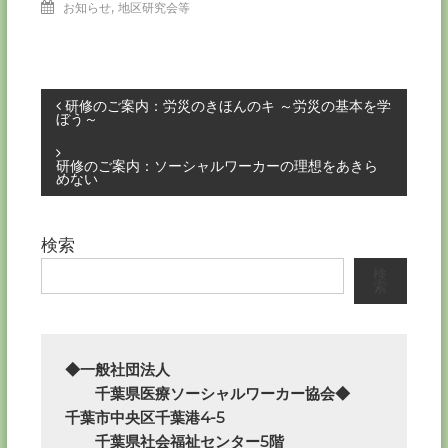
,
お知らせ
地区研究会等
投
研修のご案内：労災のきほんのキ ～労災の基本を学
ぼう～
稿
研修のご案内：ソーシャルワーカーの理想をあきら
めない
ナ
ビ
検索
検
ゲ
索
ー
◆一般社団法人

シ
　　千葉県医療ソーシャルワーカー協会◆

ョ
千葉市中央区千葉港4-5

　　千葉県社会福祉センター5階