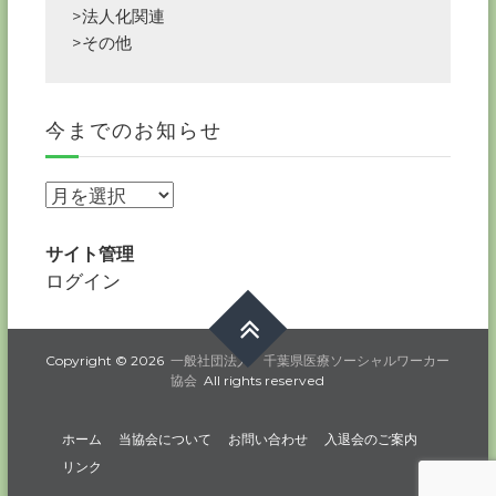
>法人化関連
>その他
今までのお知らせ
今
ま
で
サイト管理
の
ログイン
お
知
ら
Copyright © 2026
一般社団法人 千葉県医療ソーシャルワーカー
協会
All rights reserved
せ
ホーム
当協会について
お問い合わせ
入退会のご案内
リンク