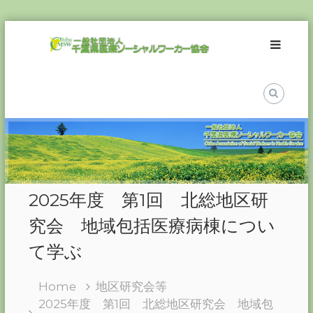
Skip
一
to
般
content
社
団
法
人
千
葉
県
医
2025年度 第1回 北総地区研
療
ソ
究会 地域包括医療病棟につい
ー
て学ぶ
シ
ャ
Home
地区研究会等
ル
2025年度 第1回 北総地区研究会 地域包
ワ