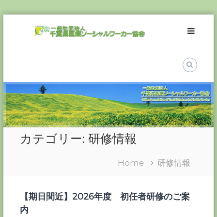
Skip
一
to
般
content
社
団
法
人
千
葉
県
医
カテゴリー:
研修情報
療
ソ
Home
研修情報
ー
シ
ャ
【期日間近】2026年度 初任者研修のご案
ル
内
ワ