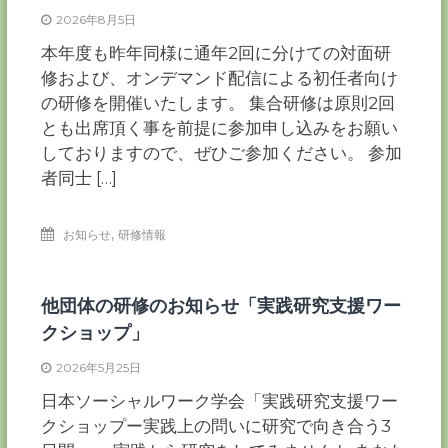
ー
2026年8月5日
カ
本年度も昨年同様に通年2回に分けての対面研
ー
修および、オンデマンド配信による初任者向け
協
の研修を開催いたします。 集合研修は原則2回
会
とも出席頂く事を前提に参加申し込みをお願い
－
つ
しておりますので、ぜひご参加ください。 参加
な
者同士 […]
ぐ
つ
く
,
お知らせ
研修情報
る
千
葉
の
他団体の研修のお知らせ「実践研究支援ワー
力
－
クショップ」
2026年5月25日
日本ソーシャルワーク学会「実践研究支援ワー
クショップー実践上の問いに研究で向き合う3