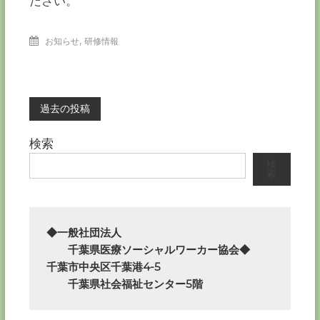
ださい。
,
お知らせ
研修情報
投
過去の投稿
稿
検索
検
ナ
索
ビ
◆一般社団法人

ゲ
　　千葉県医療ソーシャルワーカー協会◆

ー
千葉市中央区千葉港4-5

　　千葉県社会福祉センター5階
シ