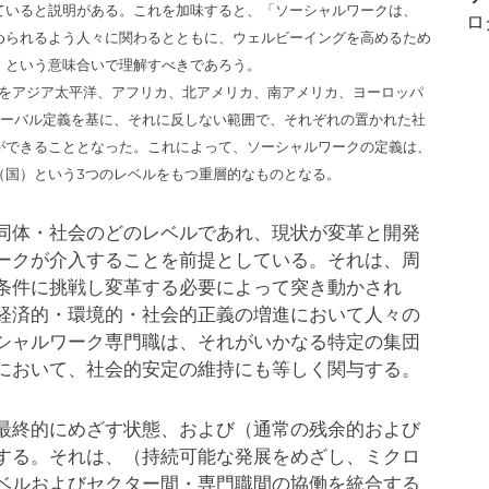
ていると説明がある。これを加味すると、「ソーシャルワークは、
の
ロ
められるよう人々に関わるとともに、ウェルビーイングを高めるため
お
」という意味合いで理解すべきであろう。
知
、世界をアジア太平洋、アフリカ、北アメリカ、南アメリカ、ヨーロッパ
ら
ローバル定義を基に、それに反しない範囲で、それぞれの置かれた社
せ
ができることとなった。これによって、ソーシャルワークの定義は、
（国）という3つのレベルをもつ重層的なものとなる。
同体・社会のどのレベルであれ、現状が変革と開発
ークが介入することを前提としている。それは、周
条件に挑戦し変革する必要によって突き動かされ
経済的・環境的・社会的正義の増進において人々の
シャルワーク専門職は、それがいかなる特定の集団
において、社会的安定の維持にも等しく関与する。
最終的にめざす状態、および（通常の残余的および
する。それは、（持続可能な発展をめざし、ミクロ
ベルおよびセクター間・専門職間の協働を統合する