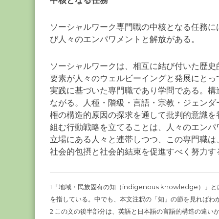
中核となる任務
ソーシャルワーク専門職の中核となる任務に
び人々のエンパワメントと解放がある。
ソーシャルワークは、相互に結び付いた歴史
要素が人々のウェルビーイングと発展にとっ
実践に基づいた専門職であり学問である。構
ながる。人種・階級・言語・宗教・ジェンダ
権の構造的原因の探求を通して批判的意識を
組む行動戦略を立てることは、人々のエンパ
立場にある人々と連帯しつつ、この専門職は
社会的包摂と社会的結束を促進すべく努力す
1「地域・民族固有の知（indigenous knowled
を指している。中でも、本文注釈の「知」の節を見ればわ
2 この文の後半部分は、英語と日本語の言語的構造の違い