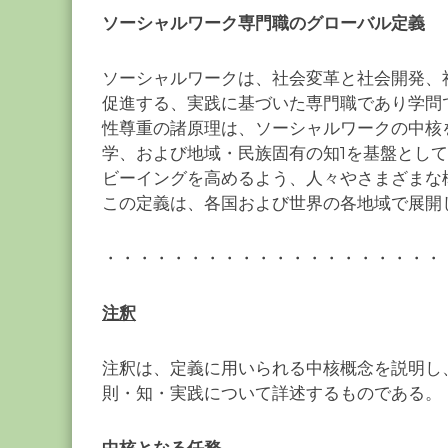
ー
ソーシャルワーク専門職のグローバル定義
カ
ー
ソーシャルワークは、社会変革と社会開発、
協
促進する、実践に基づいた専門職であり学問
会
性尊重の諸原理は、ソーシャルワークの中核
－
学、および地域・民族固有の知1を基盤とし
つ
ビーイングを高めるよう、人々やさまざまな
な
この定義は、各国および世界の各地域で展開
ぐ
つ
・・・・・・・・・・・・・・・・・・・・
く
る
千
注釈
葉
の
注釈は、定義に用いられる中核概念を説明し
力
則・知・実践について詳述するものである。
－