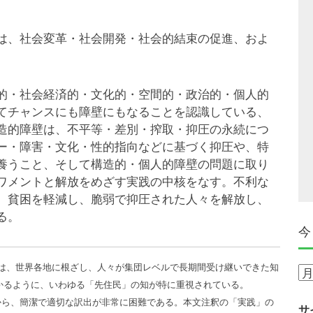
は、社会変革・社会開発・社会的結束の促進、およ
的・社会経済的・文化的・空間的・政治的・個人的
てチャンスにも障壁にもなることを認識している、
造的障壁は、不平等・差別・搾取・抑圧の永続につ
ー・障害・文化・性的指向などに基づく抑圧や、特
養うこと、そして構造的・個人的障壁の問題に取り
ワメントと解放をめざす実践の中核をなす。不利な
、貧困を軽減し、脆弱で抑圧された人々を解放し、
る。
今
ge）」とは、世界各地に根ざし、人々が集団レベルで長期間受け継いできた知
今
かるように、いわゆる「先住民」の知が特に重視されている。
ま
から、簡潔で適切な訳出が非常に困難である。本文注釈の「実践」の
で
サ