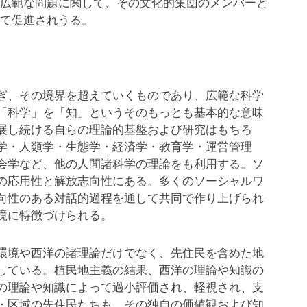
広範な問題に関して、その文化的集団のメンバーと
て促進されうる。
ぎ、その境界を超えていくものであり、広範な科学
「科学」を「知」というそのもっとも基本的な意味
展し続ける自らの理論的基盤および研究はもちろ
学・人類学・生態学・経済学・教育学・運営管理
会学など、他の人間諸科学の理論をも利用する。ソ
の応用性と解放志向性にある。多くのソーシャルワ
向性のある対話的過程を通して共同で作り上げられ
境に特徴づけられる。
環境や西洋の諸理論だけでなく、先住民を含めた地
している。植民地主義の結果、西洋の理論や知識の
の理論や知識によって過小評価され、軽視され、支
・区域の先住民たちも、その独自の価値観および知