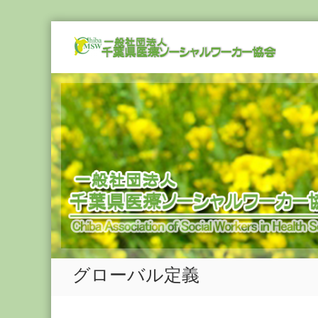
Skip
一
to
般
content
社
団
法
人
千
葉
県
医
療
ソ
ー
シ
グローバル定義
ャ
ル
ワ