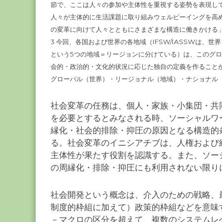
節で、ここは人々の参加や主体性を重視する姿勢を表現し
人々が主体的に生活課題に取り組みウェルビーイングを高
の変革に向けて人々とともにさまざまな構造に働きかける
3 今回、各国および世界の各地域（IFSW/IASSWは
という5つの地域＝リージョンに分けている）は、このグ
会的・政治的・文化的状況に応じた独自の定義を作ること
グローバル（世界）・リージョナル（地域）・ナショナル
社会変革の任務は、個人・家族・小集団・共
を必要とするとみなされる時、ソーシャルワ
縁化・社会的排除・抑圧の原因となる構造的
る。社会変革のイニシアチブは、人権および
主体性が果たす役割を認識する。また、ソー
の周縁化・排除・抑圧にも利用されない限り
社会開発という概念は、介入のための戦略、
制度的枠組に加えて）政策的枠組などを意味
－マクロの区分を超えて、複数のシステムレ