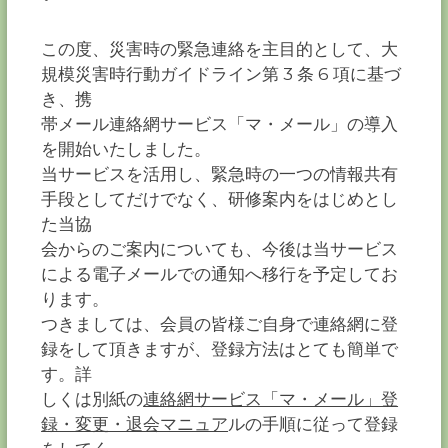
ー
カ
この度、災害時の緊急連絡を主目的として、大
ー
規模災害時行動ガイドライン第 3 条 6 項に基づ
協
き、携
会
帯メール連絡網サービス「マ・メール」の導入
－
を開始いたしました。
つ
な
当サービスを活用し、緊急時の一つの情報共有
ぐ
手段としてだけでなく、研修案内をはじめとし
つ
く
た当協
る
会からのご案内についても、今後は当サービス
千
による電子メールでの通知へ移行を予定してお
葉
の
ります。
力
つきましては、会員の皆様ご自身で連絡網に登
－
録をして頂きますが、登録方法はとても簡単で
す。詳
しくは別紙の
連絡網サービス「マ・メール」登
録・変更・退会マニュア
ルの手順に従って登録