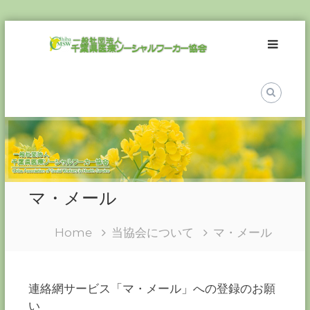
Skip
一
to
般
content
社
団
法
人
千
葉
県
医
マ・メール
療
ソ
Home
当協会について
マ・メール
ー
シ
ャ
ル
連絡網サービス「マ・メール」への登録のお願
ワ
い