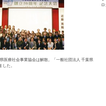
の
ロ
お
知
ら
せ
、千葉県医療社会事業協会は解散。「一般社団法人 千葉県
ました。