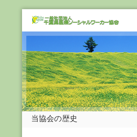
Skip
一
to
般
content
社
団
法
人
千
葉
県
医
療
ソ
ー
シ
当協会の歴史
ャ
ル
ワ