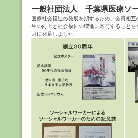
ー
一般社団法人 千葉県医療ソ
カ
ー
医療社会福祉の発展を期するため、会員相互
協
生の向上と社会福祉の増進に寄与することを
会
月に発足しました。
－
つ
な
ぐ
つ
く
る
千
葉
の
力
－