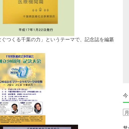
つなぐつくる千葉の力」というテーマで、記念誌を編纂
今
今
ま
で
サ