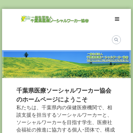
Skip
一
to
般
content
社
団
法
人
千
葉
県
医
療
千葉県医療ソーシャルワーカー協会
ソ
のホームページにようこそ
ー
私たちは、千葉県内の保健医療機関で、相
シ
談支援を担当するソーシャルワーカーと、
ャ
ソーシャルワーカーを目指す学生、医療社
ル
ワ
会福祉の推進に協力する個人･団体で、構成