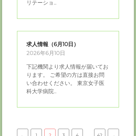
リテーショ...
求人情報（6月10日）
2026年6月10日
下記機関より求人情報が届いてお
ります。 ご希望の方は直接お問
い合わせください。 東京女子医
科大学病院...
Pagination
…
←
1
2
3
4
42
→