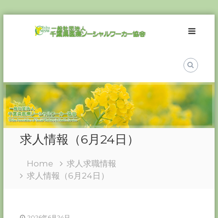
Skip
一
to
般
content
社
団
法
人
千
葉
県
医
求人情報（6月24日）
療
ソ
Home
求人求職情報
ー
求人情報（6月24日）
シ
ャ
ル
ワ
2026年6月24日