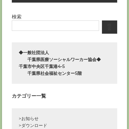
ナ
検索
ビ
検
索
ゲ
ー
◆一般社団法人

シ
　　千葉県医療ソーシャルワーカー協会◆

千葉市中央区千葉港4-5

ョ
　　千葉県社会福祉センター5階
ン
カテゴリー一覧
>お知らせ
>ダウンロード