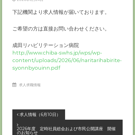
ー
カ
下記機関より求人情報が届いております。
ー
協
ご希望の方は直接お問い合わせください。
会
－
つ
成田リハビリテーション病院
な
http://www.chiba-swhs.jp/wps/wp-
ぐ
content/uploads/2026/06/naritarihabirite-
つ
く
syonnbyouinn.pdf
る
千
葉
求人求職情報
の
力
－
投
求人情報（6月10日）
稿
2026年度 定時社員総会および市民公開講座 開催
のお知らせ