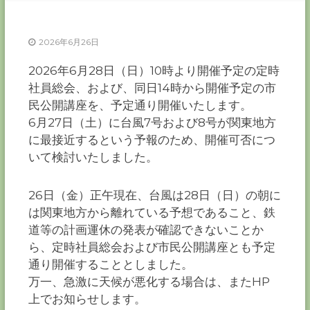
ー
カ
ー
2026年6月26日
協
2026年6月28日（日）10時より開催予定の定時
会
社員総会、および、同日14時から開催予定の市
－
つ
民公開講座を、予定通り開催いたします。
な
6月27日（土）に台風7号および8号が関東地方
ぐ
に最接近するという予報のため、開催可否につ
つ
く
いて検討いたしました。
る
千
葉
26日（金）正午現在、台風は28日（日）の朝に
の
は関東地方から離れている予想であること、鉄
力
－
道等の計画運休の発表が確認できないことか
ら、定時社員総会および市民公開講座とも予定
通り開催することとしました。
万一、急激に天候が悪化する場合は、またHP
上でお知らせします。