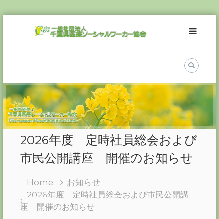
Skip
一
to
般
content
社
団
法
人
千
葉
県
医
2026年度 定時社員総会および
療
ソ
市民公開講座 開催のお知らせ
ー
シ
Home
お知らせ
ャ
2026年度 定時社員総会および市民公開講
ル
座 開催のお知らせ
ワ