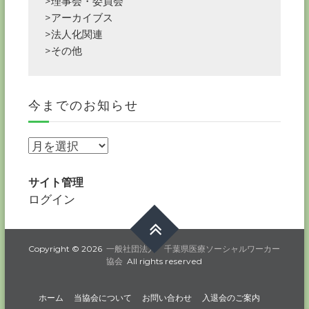
>理事会・委員会
>アーカイブス
>法人化関連
>その他
今までのお知らせ
今
ま
で
サイト管理
の
ログイン
お
知
ら
Copyright © 2026
一般社団法人 千葉県医療ソーシャルワーカー
協会
All rights reserved
せ
ホーム
当協会について
お問い合わせ
入退会のご案内