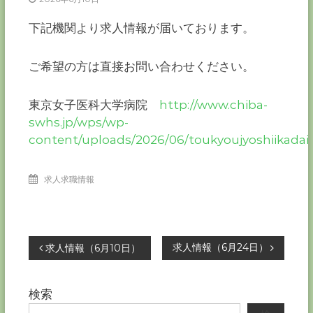
ー
カ
下記機関より求人情報が届いております。
ー
協
ご希望の方は直接お問い合わせください。
会
－
つ
東京女子医科大学病院
http://www.chiba-
な
swhs.jp/wps/wp-
ぐ
content/uploads/2026/06/toukyoujyoshiikada
つ
く
る
千
求人求職情報
葉
の
力
－
投
求人情報（6月24日）
求人情報（6月10日）
稿
検索