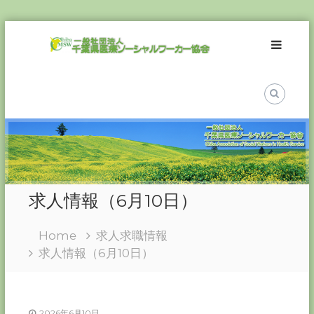
Skip
一
to
般
content
社
団
法
人
千
葉
県
医
求人情報（6月10日）
療
ソ
Home
求人求職情報
ー
求人情報（6月10日）
シ
ャ
ル
ワ
2026年6月10日