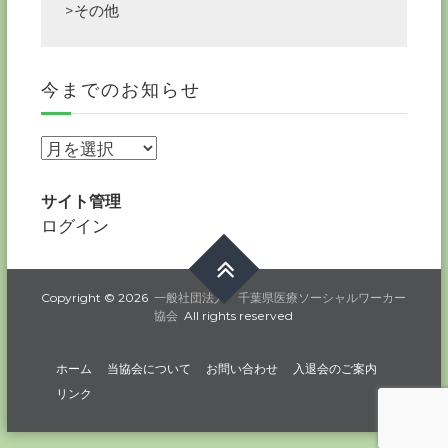
>その他
今までのお知らせ
今
ま
で
サイト管理
の
ログイン
お
知
ら
Copyright © 2026
一般社団法人 千葉県医療ソーシャルワーカー
協会
All rights reserved
せ
ホーム
当協会について
お問い合わせ
入退会のご案内
リンク