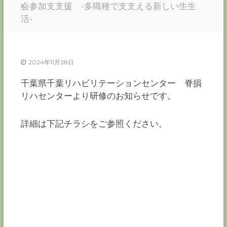
ー
会参加支支援 -多職種で支支える新しい生生
カ
活-
ー
協
会
2024年11月28日
－
つ
千葉県千葉リハビリテーションセンター 脊損
な
ぐ
リハセンターより研修のお知らせです。
つ
く
る
詳細は下記チラシをご参照ください。
千
葉
の
力
－