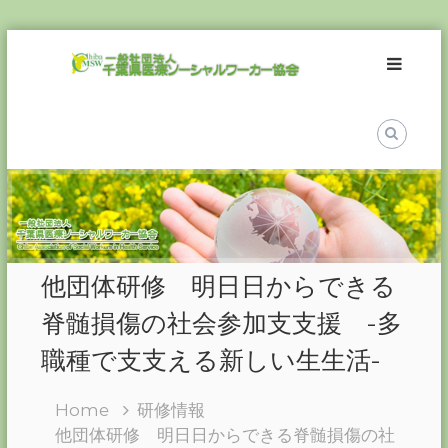
Skip
一
to
般
content
社
団
法
人
千
葉
県
医
他団体研修 明日日からできる
療
ソ
脊髄損傷の社会参加支支援 -多
ー
職種で支支える新しい生生活-
シ
ャ
Home
研修情報
ル
他団体研修 明日日からできる脊髄損傷の社
ワ