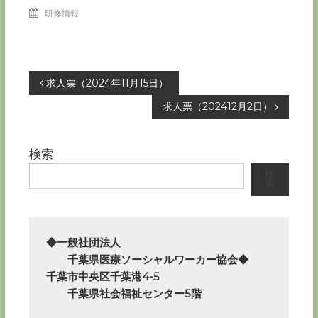
研修情報
投
求人票（2024年11月15日）
求人票（202412月2日）
稿
ナ
検索
検
ビ
索
ゲ
ー
◆一般社団法人

　　千葉県医療ソーシャルワーカー協会◆

シ
千葉市中央区千葉港4-5

　　千葉県社会福祉センター5階
ョ