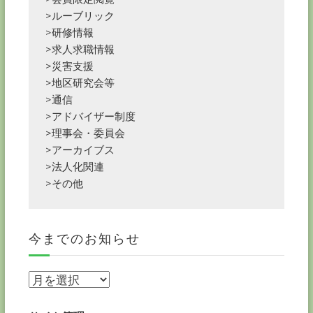
>ルーブリック
>研修情報
>求人求職情報
>災害支援
>地区研究会等
>通信
>アドバイザー制度
>理事会・委員会
>アーカイブス
>法人化関連
>その他
今までのお知らせ
今
ま
で