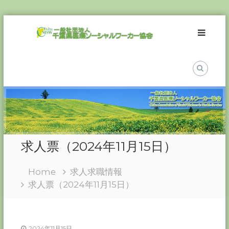
Skip
一
to
般
content
社
団
法
人
千
葉
県
医
求人票（2024年11月15日）
療
ソ
Home
求人求職情報
ー
求人票（2024年11月15日）
シ
ャ
ル
ワ
2024年11月15日