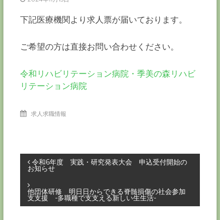
ー
カ
下記医療機関より求人票が届いております。
ー
協
ご希望の方は直接お問い合わせください。
会
－
つ
令和リハビリテーション病院・季美の森リハビ
な
リテーション病院
ぐ
つ
く
求人求職情報
る
千
葉
の
力
投
－
令和6年度 実践・研究発表大会 申込受付開始の
お知らせ
稿
他団体研修 明日日からできる脊髄損傷の社会参加
支支援 -多職種で支支える新しい生生活-
ナ