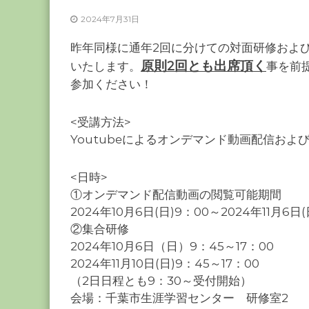
ー
2024年7月31日
カ
ー
昨年同様に通年2回に分けての対面研修およ
協
原則2回とも出席頂く
いたします。
事を前
会
参加ください！
－
つ
<受講方法>
な
Youtubeによるオンデマンド動画配信およ
ぐ
つ
<日時>
く
①オンデマンド配信動画の閲覧可能期間
る
2024年10月6日(日)9：00～2024年11月6日(
千
②集合研修
葉
2024年10月6日（日）9：45～17：00
の
2024年11月10日(日)9：45～17：00
力
（2日日程とも9：30～受付開始）
－
会場：千葉市生涯学習センター 研修室2