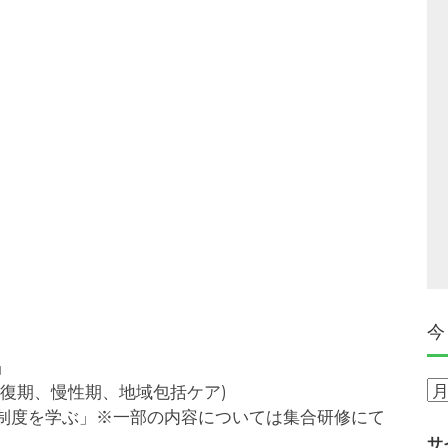
。
今
」
今
復期、慢性期、地域包括ケア)
ま
制度を学ぶ」※一部の内容については集合研修にて
で
サ