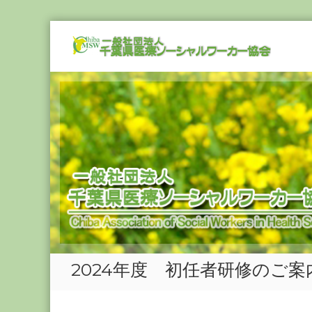
Skip
一
to
般
content
社
団
法
人
千
葉
県
医
療
ソ
ー
シ
2024年度 初任者研修のご案
ャ
ル
ワ