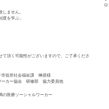
の
ロ
お
致しません。
知
制度を学ぶ」
ら
せ
せて頂く可能性がございますので、ご了承くださ
子市役所社会福祉課 榊原様
ワーカー協会 研修部 協力委員他
満の医療ソーシャルワーカー