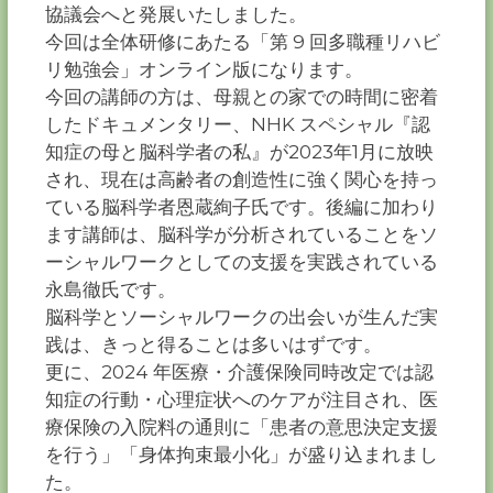
協議会へと発展いたしました。
今回は全体研修にあたる「第 9 回多職種リハビ
リ勉強会」オンライン版になります。
今回の講師の方は、母親との家での時間に密着
したドキュメンタリー、NHK スペシャル『認
知症の母と脳科学者の私』が2023年1月に放映
され、現在は高齢者の創造性に強く関心を持っ
ている脳科学者恩蔵絢子氏です。後編に加わり
ます講師は、脳科学が分析されていることをソ
ーシャルワークとしての支援を実践されている
永島徹氏です。
脳科学とソーシャルワークの出会いが生んだ実
践は、きっと得ることは多いはずです。
更に、2024 年医療・介護保険同時改定では認
知症の行動・心理症状へのケアが注目され、医
療保険の入院料の通則に「患者の意思決定支援
を行う」「身体拘束最小化」が盛り込まれまし
た。