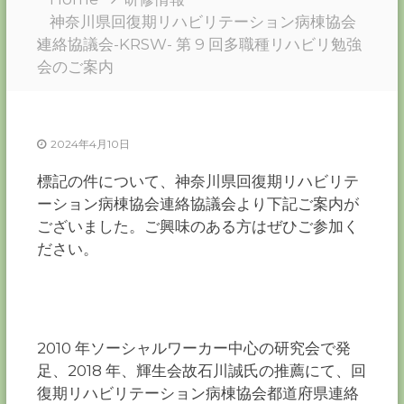
ー
神奈川県回復期リハビリテーション病棟協会
カ
連絡協議会-KRSW- 第 9 回多職種リハビリ勉強
ー
会のご案内
協
会
－
つ
2024年4月10日
な
ぐ
標記の件について、神奈川県回復期リハビリテ
つ
く
ーション病棟協会連絡協議会より下記ご案内が
る
ございました。ご興味のある方はぜひご参加く
千
葉
ださい。
の
力
－
2010 年ソーシャルワーカー中心の研究会で発
足、2018 年、輝生会故石川誠氏の推薦にて、回
復期リハビリテーション病棟協会都道府県連絡