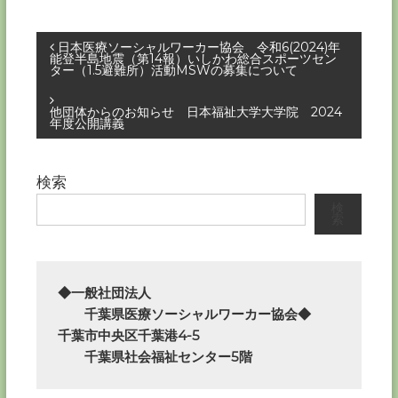
投
日本医療ソーシャルワーカー協会 令和6(2024)年
能登半島地震（第14報）いしかわ総合スポーツセン
ター（1.5避難所）活動MSWの募集について
稿
他団体からのお知らせ 日本福祉大学大学院 2024
ナ
年度公開講義
ビ
検索
ゲ
検
索
ー
シ
◆一般社団法人

　　千葉県医療ソーシャルワーカー協会◆

ョ
千葉市中央区千葉港4-5

　　千葉県社会福祉センター5階
ン