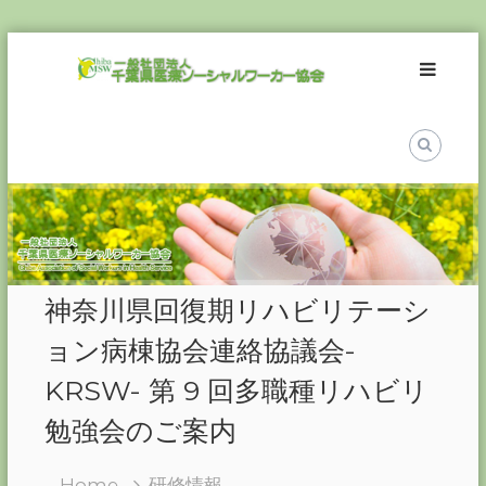
Skip
一
to
般
content
社
団
法
人
千
葉
県
医
神奈川県回復期リハビリテーシ
療
ソ
ョン病棟協会連絡協議会-
ー
KRSW- 第 9 回多職種リハビリ
シ
ャ
勉強会のご案内
ル
ワ
Home
研修情報