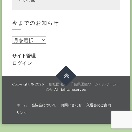
今までのお知らせ
今
ま
で
サイト管理
の
ログイン
お
知
ら
Copyright © 2026
一般社団法人 千葉県医療ソーシャルワーカー
協会
All rights reserved
せ
ホーム
当協会について
お問い合わせ
入退会のご案内
リンク