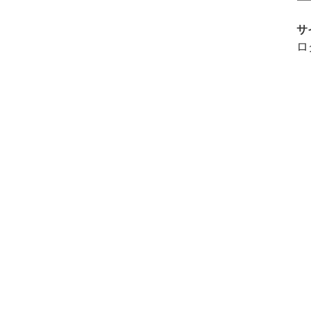
ま
で
サ
の
ロ
お
知
ら
せ