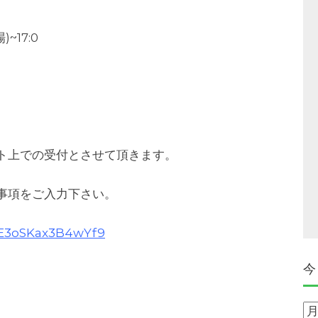
~17:0
ト上での受付とさせて頂きます。
事項をご入力下さい。
L8E3oSKax3B4wYf9
今
今