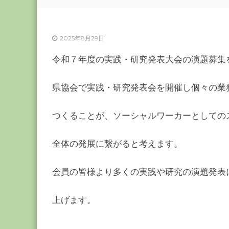
ー
カ
ー
2025年8月29日
協
会
令和７年度の実践・研究発表大会の演題募集
－
つ
県協会で実践・研究発表会を開催し個々の業
な
ぐ
つくることが、ソーシャルワーカーとしての
つ
く
全体の発展に繋がると考えます。
る
千
葉
会員の皆様より多くの実践や研究の演題発表
の
力
上げます。
－