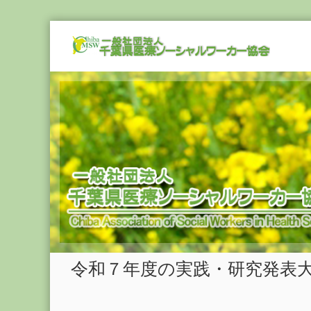
Skip
一
to
般
content
社
団
法
人
千
葉
県
医
療
ソ
ー
シ
令和７年度の実践・研究発表
ャ
ル
ワ