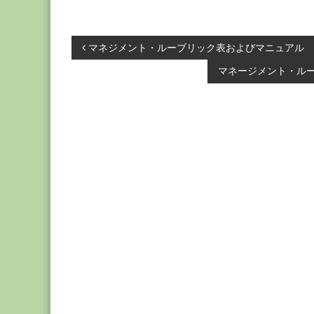
投
マネジメント・ルーブリック表およびマニュアル
マネージメント・ル
稿
ナ
ビ
ゲ
ー
シ
ョ
ン