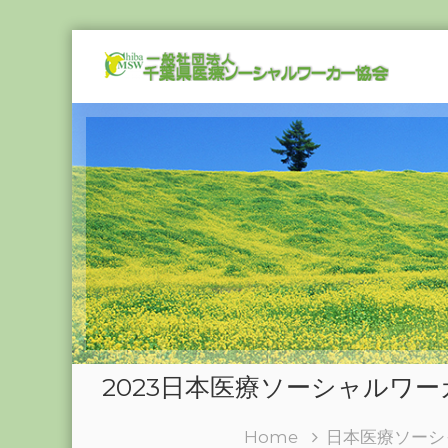
Skip
一
to
般
content
社
団
法
人
千
葉
県
医
療
ソ
ー
シ
2023日本医療ソーシャルワ
ャ
ル
ワ
Home
日本医療ソーシ