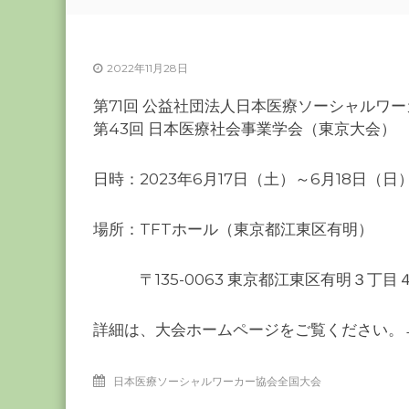
ー
カ
ー
2022年11月28日
協
会
第71回 公益社団法人日本医療ソーシャルワ
－
第43回 日本医療社会事業学会（東京大会）
つ
な
日時：2023年6月17日（土）～6月18日（日
ぐ
つ
場所：TFTホール（東京都江東区有明）
く
る
〒135-0063 東京都江東区有明３丁目４−
千
葉
の
詳細は、大会ホームページをご覧ください。
力
－
日本医療ソーシャルワーカー協会全国大会