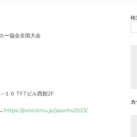
検
ーカー協会全国大会
）
１０ TFTビル西館2F
カ
→
https://procomu.jp/jaswhs2023/