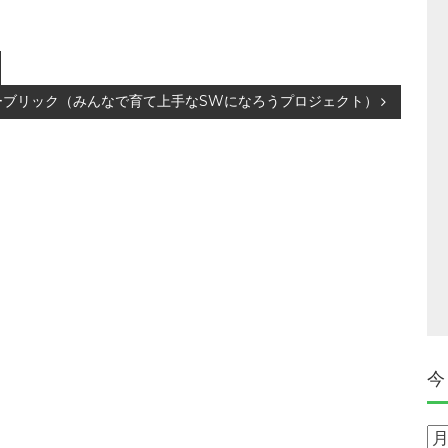
ーブリック（みんなで育て上手なSWになろうプロジェクト）
今
今