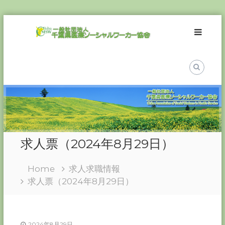
Skip
一
to
般
content
社
団
法
人
千
葉
県
医
求人票（2024年8月29日）
療
ソ
Home
求人求職情報
ー
求人票（2024年8月29日）
シ
ャ
ル
ワ
2024年8月29日