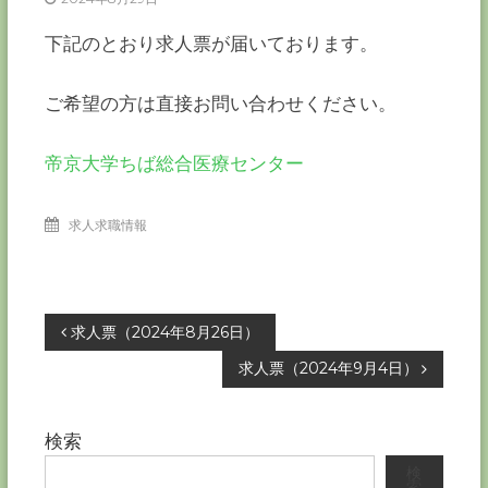
ー
カ
下記のとおり求人票が届いております。
ー
協
ご希望の方は直接お問い合わせください。
会
－
つ
帝京大学ちば総合医療センター
な
ぐ
つ
求人求職情報
く
る
千
葉
の
投
求人票（2024年8月26日）
力
－
求人票（2024年9月4日）
稿
ナ
検索
検
ビ
索