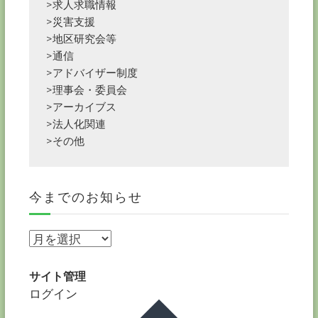
>求人求職情報
>災害支援
>地区研究会等
>通信
>アドバイザー制度
>理事会・委員会
>アーカイブス
>法人化関連
>その他
今までのお知らせ
今
ま
で
サイト管理
の
ログイン
お