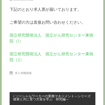
ー
カ
下記のとおり求人票が届いております。
ー
協
ご希望の方は直接お問い合わせください。
会
－
つ
国立研究開発法人 国立がん研究センター東病
な
院（1）
ぐ
つ
く
国立研究開発法人 国立がん研究センター東病
る
院（2）
千
葉
の
力
求人求職情報
－
投
ソーシャルワーカーの業務マネジメント～シリーズ
後輩と共に育つ方策を学ぶ 研究編～