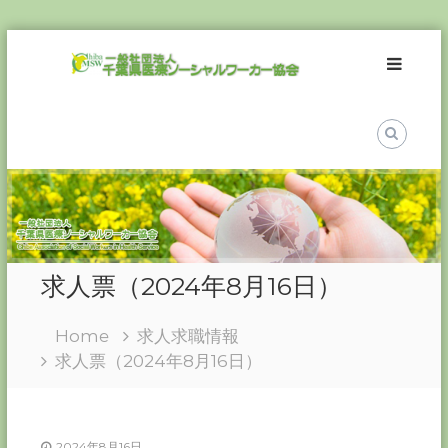
Skip
一
to
般
content
社
団
法
人
千
葉
県
医
求人票（2024年8月16日）
療
ソ
Home
求人求職情報
ー
求人票（2024年8月16日）
シ
ャ
ル
ワ
2024年8月16日