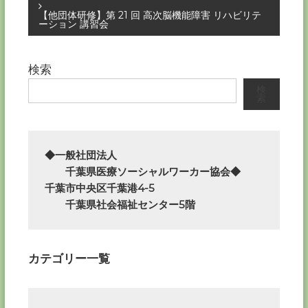
稿
【他団体研修】第 21 回 高次脳機能障害 リハビリテ
ーション 講習会
ナ
ビ
検索
検
ゲ
索
ー
◆一般社団法人

シ
　　千葉県医療ソーシャルワーカー協会◆

ョ
千葉市中央区千葉港4-5

　　千葉県社会福祉センター5階
ン
カテゴリー一覧