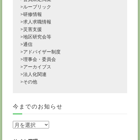
>ルーブリック
>研修情報
>求人求職情報
>災害支援
>地区研究会等
>通信
>アドバイザー制度
>理事会・委員会
>アーカイブス
>法人化関連
>その他
今までのお知らせ
今
ま
で