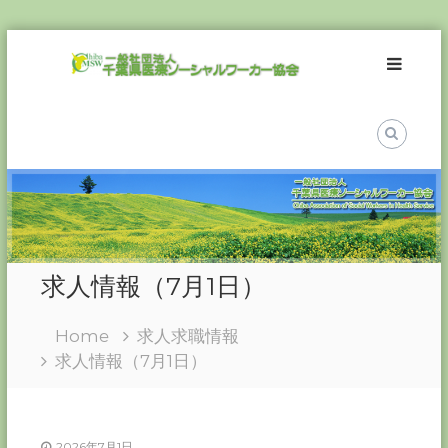
Skip
一
to
般
content
社
団
法
人
千
葉
県
医
求人情報（7月1日）
療
ソ
Home
求人求職情報
ー
求人情報（7月1日）
シ
ャ
ル
ワ
2026年7月1日