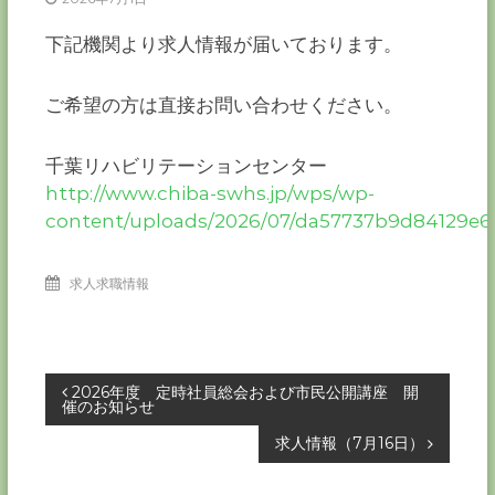
ー
カ
下記機関より求人情報が届いております。
ー
協
ご希望の方は直接お問い合わせください。
会
－
つ
千葉リハビリテーションセンター
な
http://www.chiba-swhs.jp/wps/wp-
ぐ
content/uploads/2026/07/da57737b9d84129e63
つ
く
る
千
求人求職情報
葉
の
力
－
投
2026年度 定時社員総会および市民公開講座 開
催のお知らせ
稿
求人情報（7月16日）