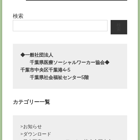
稿
ナ
検索
検
ビ
索
ゲ
ー
◆一般社団法人

　　千葉県医療ソーシャルワーカー協会◆

シ
千葉市中央区千葉港4-5

　　千葉県社会福祉センター5階
ョ
ン
カテゴリー一覧
>お知らせ
>ダウンロード