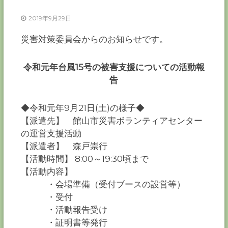
ー
カ
2019年9月29日
ー
災害対策委員会からのお知らせです。
協
会
－
令和元年台風15号の被害支援についての活動報
つ
告
な
ぐ
つ
◆令和元年9月21日(土)の様子◆
く
【派遣先】 館山市災害ボランティアセンター
る
千
の運営支援活動
葉
【派遣者】 森戸崇行
の
力
【活動時間】 8:00～19:30頃まで
－
【活動内容】
・会場準備（受付ブースの設営等）
・受付
・活動報告受け
・証明書等発行