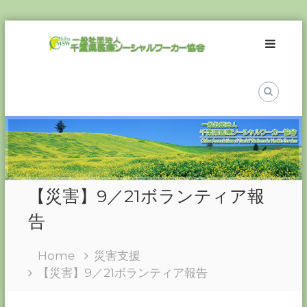
Skip
一
to
般
content
社
団
法
人
千
葉
県
医
【災害】9／21ボランティア報
療
ソ
告
ー
シ
Home
災害支援
ャ
【災害】9／21ボランティア報告
ル
ワ