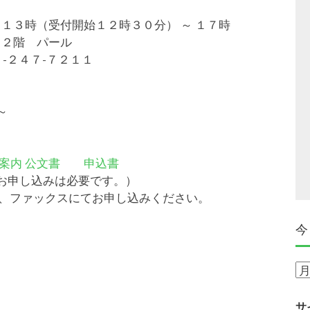
１３時（受付開始１２時３０分） ～ １７時
 ２階 パール
-２４７-７２１１
～
案内 公文書
申込書
お申し込みは必要です。）
の上、ファックスにてお申し込みください。
今
今
ま
で
サ