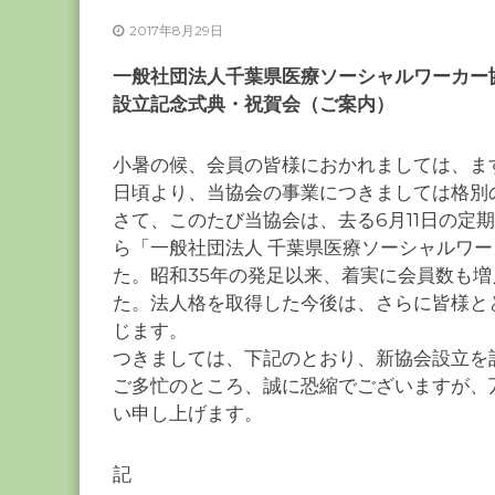
ー
2017年8月29日
カ
ー
一般社団法人千葉県医療ソーシャルワーカー
協
設立記念式典・祝賀会（ご案内）
会
－
小暑の候、会員の皆様におかれましては、ま
つ
日頃より、当協会の事業につきましては格別
な
さて、このたび当協会は、去る6月11日の定
ぐ
ら「一般社団法人 千葉県医療ソーシャルワ
つ
た。昭和35年の発足以来、着実に会員数も増
く
た。法人格を取得した今後は、さらに皆様と
る
じます。
千
つきましては、下記のとおり、新協会設立を
葉
ご多忙のところ、誠に恐縮でございますが、
の
い申し上げます。
力
－
記