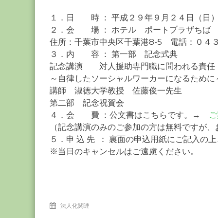
１．日 時 ： 平成２９年９月２４日（日）
２．会 場 ： ホテル ポートプラザちば
住所：千葉市中央区千葉港8-5 電話：０４３
３．内 容 ： 第一部 記念式典
記念講演 対人援助専門職に問われる責任
～自律したソーシャルワーカーになるために
講師 淑徳大学教授 佐藤俊一先生
第二部 記念祝賀会
４．会 費 ：公文書はこちらです。→
ご
（記念講演のみのご参加の方は無料ですが、
５．申 込 先 ： 裏面の申込用紙にご記入
※当日のキャンセルはご遠慮ください。
法人化関連