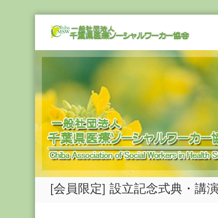
Skip
一
to
般
content
社
団
法
人
千
葉
県
医
療
ソ
ー
シ
[会員限定] 設立記念式典・講
ャ
ル
ワ