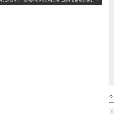
らのお知らせ「難病患者さんの就労等 に関する情報交換会」
今
今