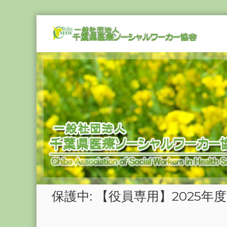
Skip
一
to
般
content
社
団
法
人
千
葉
県
医
療
ソ
ー
シ
保護中: 【役員専用】2025年
ャ
ル
ワ