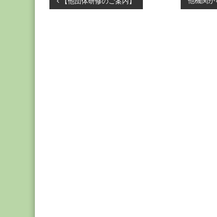
投
他機関か
【他団体研修のご案内】
稿
ナ
ビ
ゲ
ー
シ
ョ
ン