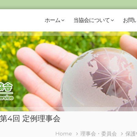
ホーム
当協会について
お問
度第4回 定例理事会
Home
理事会・委員会
保護