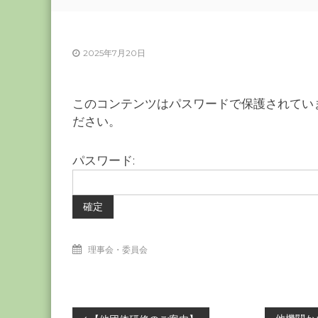
ー
カ
ー
2025年7月20日
協
会
－
このコンテンツはパスワードで保護されてい
つ
ださい。
な
ぐ
パスワード:
つ
く
る
千
葉
理事会・委員会
の
力
－