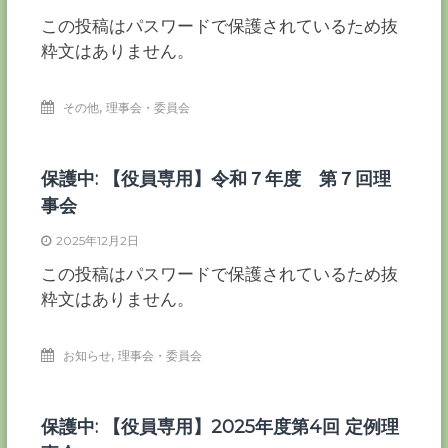
ー
この投稿はパスワードで保護されているため抜
カ
粋文はありません。
ー
協
会
,
その他
理事会・委員会
－
つ
な
保護中: 【役員専用】令和７年度 第７回理
ぐ
つ
事会
く
る
2025年12月2日
千
この投稿はパスワードで保護されているため抜
葉
の
粋文はありません。
力
－
,
お知らせ
理事会・委員会
保護中: 【役員専用】2025年度第4回 定例理