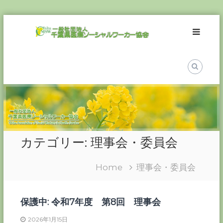
Skip
一
to
般
content
社
団
法
人
千
葉
県
医
カテゴリー:
理事会・委員会
療
ソ
Home
理事会・委員会
ー
シ
ャ
保護中: 令和7年度 第8回 理事会
ル
ワ
2026年1月15日