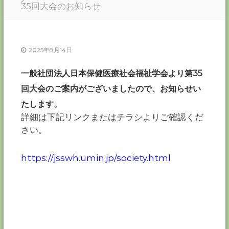
ー
35回大会のお知らせ
カ
ー
協
2025年8月14日
会
－
一般社団法人日本保健医療社会福祉学会より第35
つ
な
回大会のご案内がございましたので、お知らせい
ぐ
つ
たします。
く
詳細は下記リンクまたはチラシよりご確認くだ
る
さい。
千
葉
の
https://jsswh.umin.jp/society.html
力
－