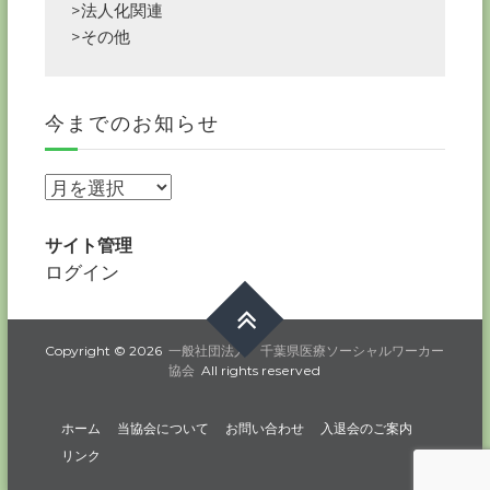
>法人化関連
>その他
今までのお知らせ
今
ま
で
サイト管理
の
ログイン
お
知
ら
Copyright © 2026
一般社団法人 千葉県医療ソーシャルワーカー
協会
All rights reserved
せ
ホーム
当協会について
お問い合わせ
入退会のご案内
リンク