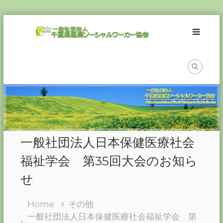
Skip
一
to
般
content
社
団
法
人
千
葉
県
医
一般社団法人日本保健医療社会
療
ソ
福祉学会 第35回大会のお知ら
ー
せ
シ
ャ
Home
その他
ル
一般社団法人日本保健医療社会福祉学会 第
ワ