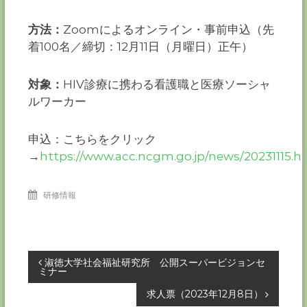
方法：
Zoomによるオンライン・
事前申込
（先
着100名／締切：12月11日（月曜日）正午）
対象：
HIV診療に携わる看護職と医療ソーシャ
ルワーカー
申込：こちらをクリック
→
https://www.acc.ncgm.go.jp/news/20231115.h
研修情報
投
淑徳大学社会福祉研究所 公開スーパービジョンセ
ミナー
稿
求人票（2023年12月8日）