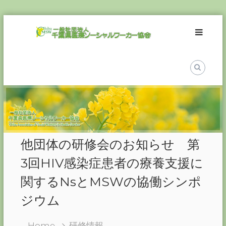
Skip
一
to
般
content
社
団
法
人
千
葉
県
医
他団体の研修会のお知らせ 第
療
ソ
3回HIV感染症患者の療養支援に
ー
関するNsとMSWの協働シンポ
シ
ャ
ジウム
ル
ワ
Home
研修情報