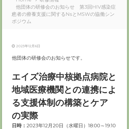
ー
他団体の研修会のお知らせ 第3回HIV感染症
カ
患者の療養支援に関するNsとMSWの協働シン
ー
ポジウム
協
会
－
つ
2023年12月6日
な
ぐ
他団体の研修会のお知らせです。
つ
く
る
千
エイズ治療中核拠点病院と
葉
の
地域医療機関との連携によ
力
－
る支援体制の構築とケア
の実際
日時：
2023年12月20日（水曜日）18:00～19:10