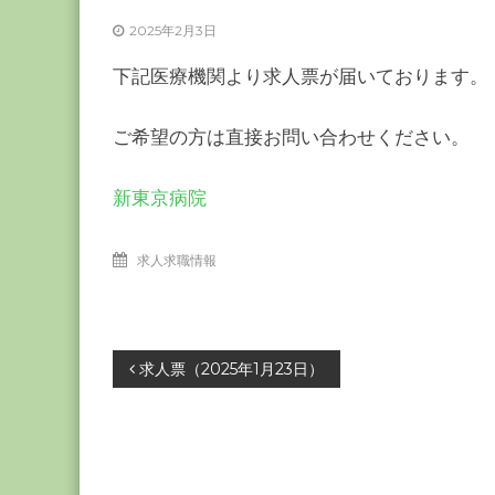
ー
2025年2月3日
カ
ー
下記医療機関より求人票が届いております。
協
会
ご希望の方は直接お問い合わせください。
－
つ
新東京病院
な
ぐ
つ
求人求職情報
く
る
千
投
葉
求人票（2025年1月23日）
の
稿
力
－
ナ