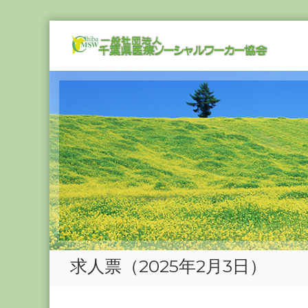
Skip
一
to
般
content
社
団
法
人
千
葉
県
医
療
ソ
ー
シ
求人票（2025年2月3日）
ャ
ル
ワ