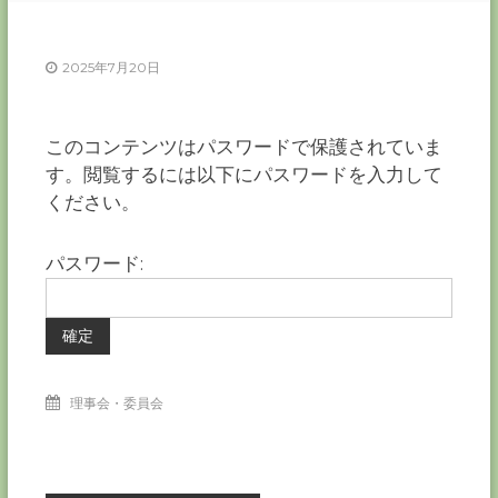
ー
カ
ー
2025年7月20日
協
会
－
このコンテンツはパスワードで保護されていま
つ
す。閲覧するには以下にパスワードを入力して
な
ください。
ぐ
つ
く
パスワード:
る
千
葉
の
力
－
理事会・委員会