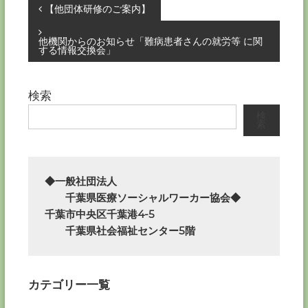
投
【他団体研修のご案内】
稿
他機関からのお知らせ「難病患者さんの就労等 に関
する情報交換会」
ナ
検索
ビ
検
索
ゲ
ー
◆一般社団法人

シ
　　千葉県医療ソーシャルワーカー協会◆

千葉市中央区千葉港4-5

ョ
　　千葉県社会福祉センター5階
ン
カテゴリー一覧