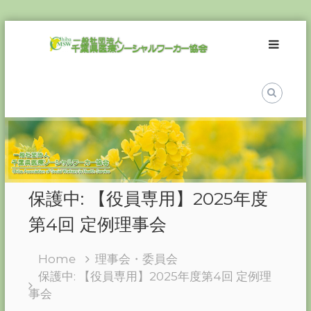
Skip
一
to
般
content
社
団
法
人
千
葉
県
医
保護中: 【役員専用】2025年度
療
ソ
第4回 定例理事会
ー
シ
Home
理事会・委員会
ャ
保護中: 【役員専用】2025年度第4回 定例理
ル
事会
ワ