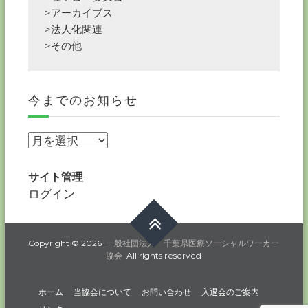
>アーカイブス
>法人化関連
>その他
今までのお知らせ
今
ま
で
サイト管理
の
ログイン
お
知
ら
Copyright © 2026
一般社団法人 千葉県医療ソーシャルワーカー
協会
All rights reserved
せ
ホーム
当協会について
お問い合わせ
入退会のご案内