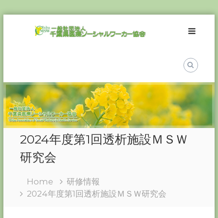
Skip
一
to
般
content
社
団
法
人
千
葉
県
医
2024年度第1回透析施設ＭＳＷ
療
ソ
研究会
ー
シ
Home
研修情報
ャ
2024年度第1回透析施設ＭＳＷ研究会
ル
ワ