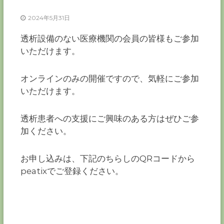
ー
カ
2024年5月31日
ー
透析設備のない医療機関の会員の皆様もご参加
協
いただけます。
会
－
つ
オンラインのみの開催ですので、気軽にご参加
な
いただけます。
ぐ
つ
く
透析患者への支援にご興味のある方はぜひご参
る
千
加ください。
葉
の
力
お申し込みは、下記のちらしのQRコードから
－
peatixでご登録ください。