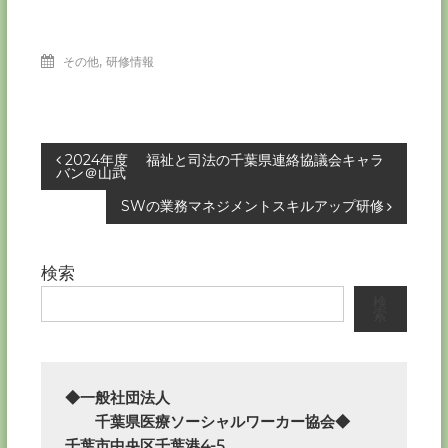
,
その他
研修情報
投
2024年度 福祉と司法の千葉県連絡協議会キャラ
バン＠山武
稿
SWの業務マネジメントスキルアップ研修
ナ
検索
ビ
検
索
ゲ
ー
◆一般社団法人

　　千葉県医療ソーシャルワーカー協会◆

シ
千葉市中央区千葉港4-5
