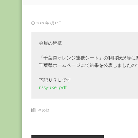
ー
カ
ー
2026年3月17日
協
会
－
会員の皆様

つ
な
「千葉県オレンジ連携シート」の利用状況等に関
ぐ
千葉県ホームページにて結果を公表しましたので
つ
く
r7syukei.pdf
る
千
葉
の
その他
力
－