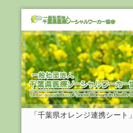
Skip
一
to
般
content
社
団
法
人
千
葉
県
医
療
ソ
ー
シ
「千葉県オレンジ連携シート
ャ
ル
ワ