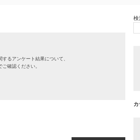
検
するアンケート結果について、

ご確認ください。

カ