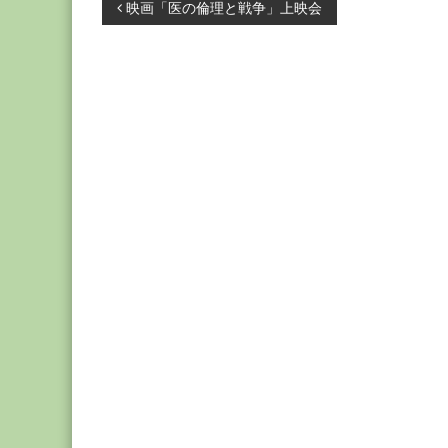
投
映画「医の倫理と戦争」上映会
稿
ナ
ビ
ゲ
ー
シ
ョ
ン