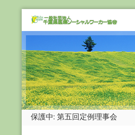
Skip
一
to
般
content
社
団
法
人
千
葉
県
医
療
ソ
ー
シ
保護中: 第五回定例理事会
ャ
ル
ワ