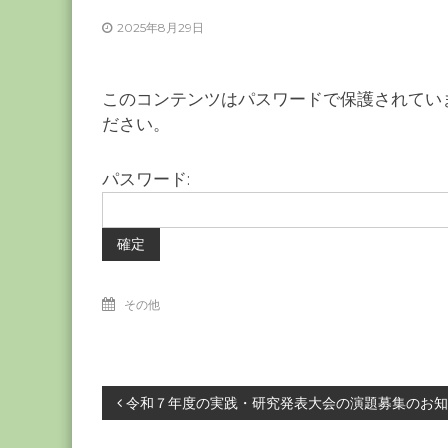
ー
2025年8月29日
カ
ー
協
このコンテンツはパスワードで保護されてい
会
ださい。
－
つ
パスワード:
な
ぐ
つ
く
る
その他
千
葉
の
力
投
令和７年度の実践・研究発表大会の演題募集のお知
－