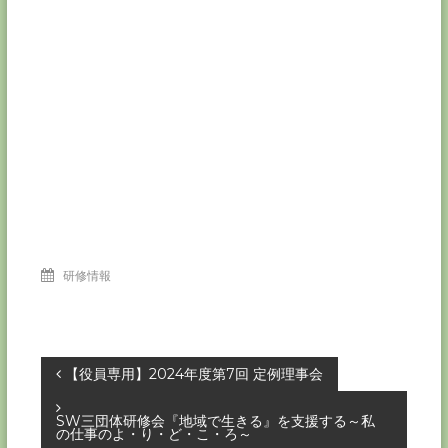
研修情報
投
【役員専用】2024年度第7回 定例理事会
稿
SW三団体研修会『地域で生きる』を支援する～私
の仕事のよ・り・ど・こ・ろ～