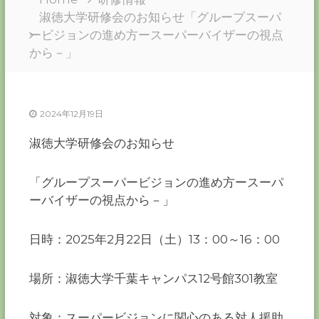
ー
淑徳大学研修会のお知らせ「グループスーパ
カ
ービジョンの進め方ースーパーバイザーの視点
ー
から－」
協
会
－
つ
2024年12月19日
な
ぐ
淑徳大学研修会のお知らせ
つ
く
る
「グループスーパービジョンの進め方ースーパ
千
葉
ーバイザーの視点から－」
の
力
－
日時：2025年2月22日（土）13：00～16：00
場所：淑徳大学千葉キャンパス12号館301教室
対象：スーパービジョンに関心のある対人援助