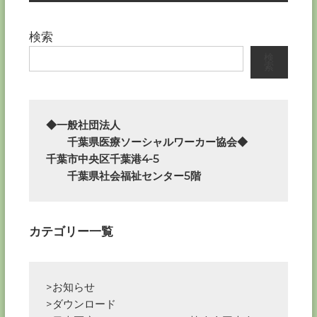
ナ
検索
ビ
検
索
ゲ
ー
◆一般社団法人

シ
　　千葉県医療ソーシャルワーカー協会◆

千葉市中央区千葉港4-5

ョ
　　千葉県社会福祉センター5階
ン
カテゴリー一覧
>お知らせ
>ダウンロード