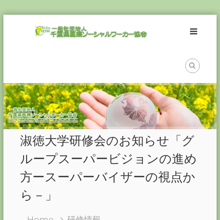
Skip
一
to
般
content
社
団
法
人
千
葉
県
医
淑徳大学研修会のお知らせ「グ
療
ソ
ループスーパービジョンの進め
ー
方ースーパーバイザーの視点か
シ
ャ
ら－」
ル
ワ
Home
研修情報