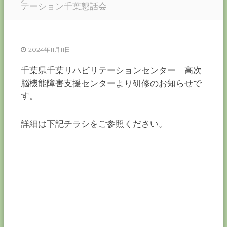
ー
テーション千葉懇話会
カ
ー
協
2024年11月11日
会
－
千葉県千葉リハビリテーションセンター 高次
つ
脳機能障害支援センターより研修のお知らせで
な
ぐ
す。
つ
く
る
詳細は下記チラシをご参照ください。
千
葉
の
力
－