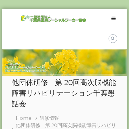
Skip
一
to
般
content
社
団
法
人
千
葉
県
医
他団体研修 第 20回高次脳機能
療
ソ
障害リハビリテーション千葉懇
ー
話会
シ
ャ
Home
研修情報
ル
他団体研修 第 20回高次脳機能障害リハビリ
ワ