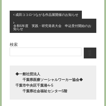
投
成田ココロつながる作品展開催のお知らせ
稿
令和6年度 実践・研究発表大会 申込受付開始のお
知らせ
ナ
検索
ビ
検
索
ゲ
ー
◆一般社団法人

シ
　　千葉県医療ソーシャルワーカー協会◆

千葉市中央区千葉港4-5

ョ
　　千葉県社会福祉センター5階
ン