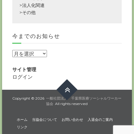
>法人化関連
>その他
今までのお知らせ
今
ま
で
サイト管理
の
ログイン
お
知
ら
Copyright © 2026
一般社団法人 千葉県医療ソーシャルワーカー
協会
All rights reserved
せ
ホーム
当協会について
お問い合わせ
入退会のご案内
リンク