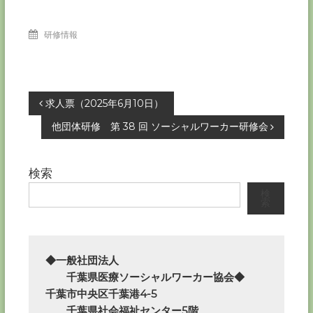
研修情報
投
求人票（2025年6月10日）
他団体研修 第 38 回 ソーシャルワーカー研修会
稿
ナ
検索
検
ビ
索
ゲ
ー
◆一般社団法人

　　千葉県医療ソーシャルワーカー協会◆

シ
千葉市中央区千葉港4-5

　　千葉県社会福祉センター5階