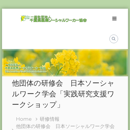
Skip
一
to
般
content
社
団
法
人
千
葉
県
医
他団体の研修会 日本ソーシャ
療
ソ
ルワーク学会「実践研究支援ワ
ー
ークショップ」
シ
ャ
Home
研修情報
ル
他団体の研修会 日本ソーシャルワーク学会
ワ