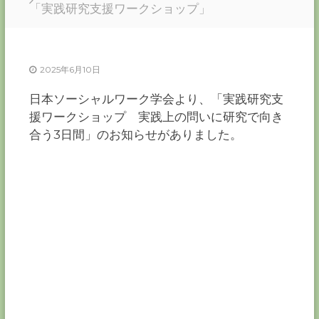
ー
「実践研究支援ワークショップ」
カ
ー
協
2025年6月10日
会
－
日本ソーシャルワーク学会より、「実践研究支
つ
援ワークショップ 実践上の問いに研究で向き
な
ぐ
合う3日間」のお知らせがありました。
つ
く
る
千
葉
の
力
－