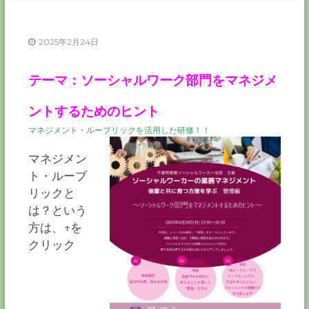
ー
カ
ー
2025年2月24日
協
会
テーマ：ソーシャルワーク部門をマネジメ
－
つ
ントするためのヒント
な
ぐ
マネジメント・ルーブリックを活用した研修！！
つ
く
マネジメン
る
ト・ルーブ
千
葉
リックと
の
は？という
力
－
方は、↑を
クリック