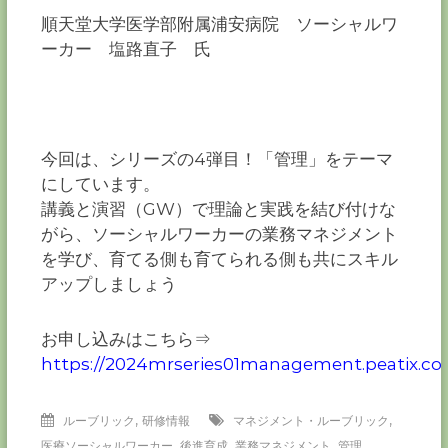
順天堂⼤学医学部附属浦安病院 ソーシャルワ
ーカー 塩路直⼦ ⽒
今回は、シリーズの4弾⽬！「管理」をテーマ
にしています。
講義と演習（GW）で理論と実践を結び付けな
がら、ソーシャルワーカーの業務マネジメント
を学び、育てる側も育てられる側も共にスキル
アップしましょう
お申し込みはこちら⇒
https://2024mrseries01management.peatix.c
,
,
ルーブリック
研修情報
マネジメント・ルーブリック
,
,
,
医療ソーシャルワーカー
後進育成
業務マネジメント
管理