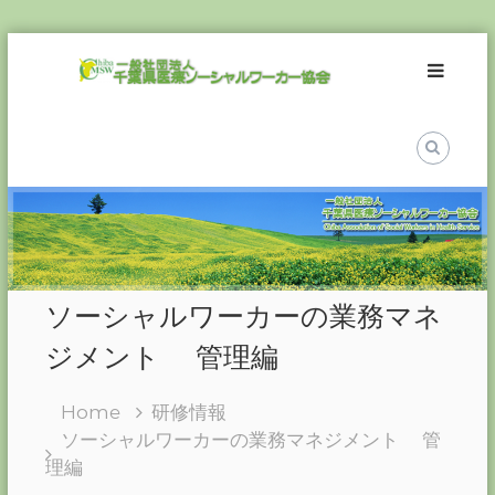
Skip
一
to
般
content
社
団
法
人
千
葉
県
医
ソーシャルワーカーの業務マネ
療
ソ
ジメント 管理編
ー
シ
Home
研修情報
ャ
ソーシャルワーカーの業務マネジメント 管
ル
理編
ワ