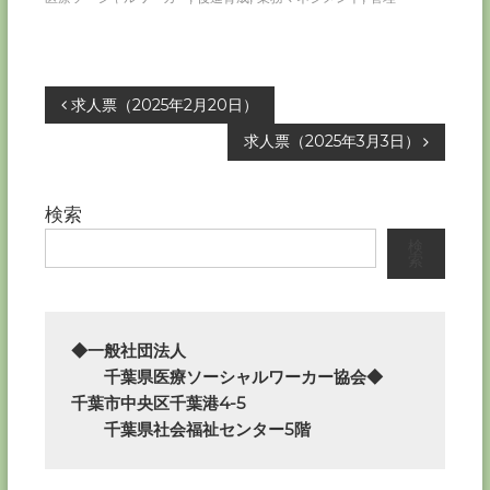
投
求人票（2025年2月20日）
求人票（2025年3月3日）
稿
ナ
検索
検
ビ
索
ゲ
ー
◆一般社団法人

　　千葉県医療ソーシャルワーカー協会◆

シ
千葉市中央区千葉港4-5

　　千葉県社会福祉センター5階
ョ