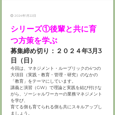
ー
カ
ー
2024年1月22日
協
シリーズ①後輩と共に育
会
－
つ方策を学ぶ
つ
な
ぐ
募集締め切り：２０２４年3月3
つ
く
日（日）
る
千
今回は、マネジメント・ルーブリックの4つの
葉
大項目（実践・教育・管理・研究）のなかの
の
力
「教育」をテーマにしています。
－
講義と演習（GW）で理論と実践を結び付けな
がら、ソーシャルワーカーの業務マネジメント
を学び、
育てる側も育てられる側も共にスキルアップし
ましょう。