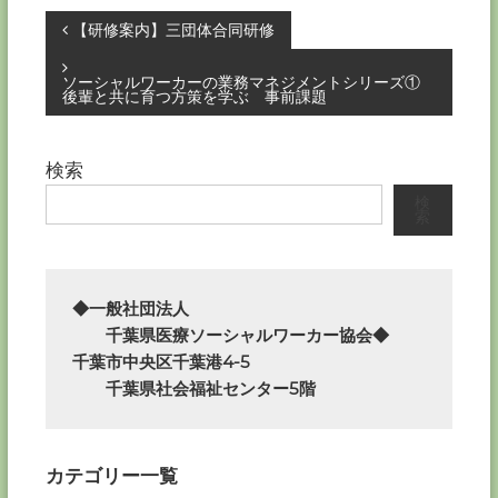
投
【研修案内】三団体合同研修
稿
ソーシャルワーカーの業務マネジメントシリーズ①
後輩と共に育つ方策を学ぶ 事前課題
ナ
検索
ビ
検
索
ゲ
ー
◆一般社団法人

シ
　　千葉県医療ソーシャルワーカー協会◆

千葉市中央区千葉港4-5

ョ
　　千葉県社会福祉センター5階
ン
カテゴリー一覧