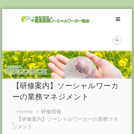
Skip
一
to
般
content
社
団
法
人
千
葉
県
医
【研修案内】ソーシャルワーカ
療
ソ
ーの業務マネジメント
ー
シ
Home
研修情報
ャ
【研修案内】ソーシャルワーカーの業務マネ
ル
ジメント
ワ