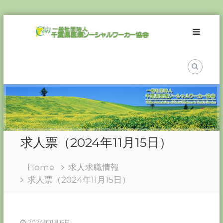
Skip
一
to
般
content
社
団
法
人
千
葉
県
医
求人票（2024年11月15日）
療
ソ
Home
求人求職情報
ー
求人票（2024年11月15日）
シ
ャ
ル
ワ
2024年11月15日