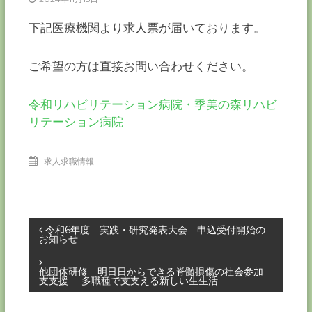
ー
カ
下記医療機関より求人票が届いております。
ー
協
ご希望の方は直接お問い合わせください。
会
－
つ
令和リハビリテーション病院・季美の森リハビ
な
リテーション病院
ぐ
つ
く
求人求職情報
る
千
葉
の
力
投
－
令和6年度 実践・研究発表大会 申込受付開始の
お知らせ
稿
他団体研修 明日日からできる脊髄損傷の社会参加
支支援 -多職種で支支える新しい生生活-
ナ