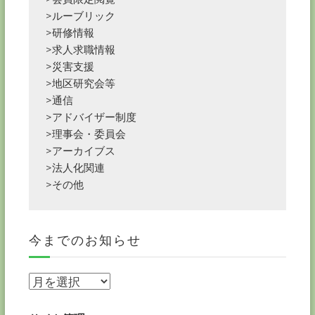
>ルーブリック
>研修情報
>求人求職情報
>災害支援
>地区研究会等
>通信
>アドバイザー制度
>理事会・委員会
>アーカイブス
>法人化関連
>その他
今までのお知らせ
今
ま
で