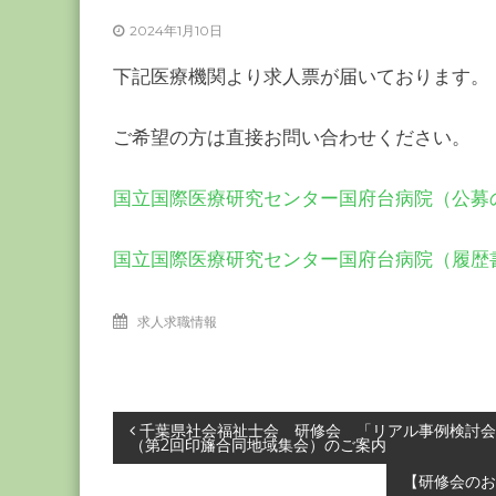
ー
2024年1月10日
カ
ー
下記医療機関より求人票が届いております。
協
会
ご希望の方は直接お問い合わせください。
－
つ
国立国際医療研究センター国府台病院（公募
な
ぐ
国立国際医療研究センター国府台病院（履歴
つ
く
る
求人求職情報
千
葉
の
力
投
千葉県社会福祉士会 研修会 「リアル事例検討会
（第2回印旛合同地域集会）のご案内
－
稿
【研修会のお