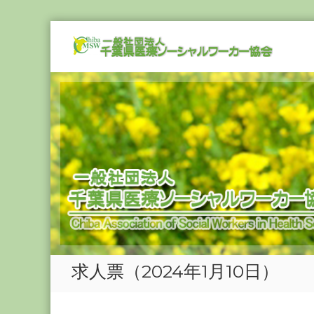
Skip
一
to
般
content
社
団
法
人
千
葉
県
医
療
ソ
ー
シ
求人票（2024年1月10日）
ャ
ル
ワ