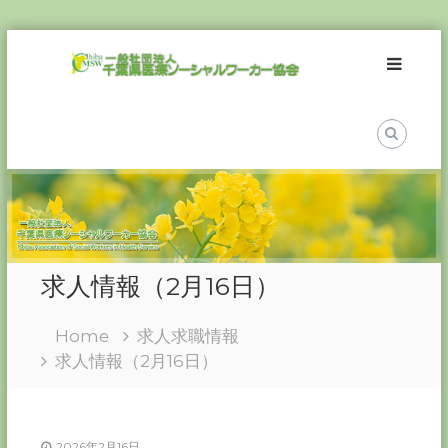
Skip
一
to
般
content
社
団
法
人
千
葉
県
医
求人情報（2月16日）
療
ソ
Home
求人求職情報
ー
求人情報（2月16日）
シ
ャ
ル
ワ
2026年2月16日