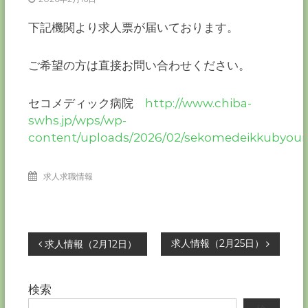
ー
カ
下記機関より求人票が届いております。
ー
協
ご希望の方は直接お問い合わせください。
会
－
つ
セコメディック病院
http://www.chiba-
な
swhs.jp/wps/wp-
ぐ
content/uploads/2026/02/sekomedeikkubyoui
つ
く
る
千
求人求職情報
葉
の
力
－
投
求人情報（2月25日）
求人情報（2月12日）
稿
検索