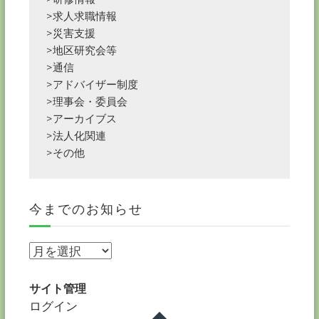
>求人求職情報
>災害支援
>地区研究会等
>通信
>アドバイザー制度
>理事会・委員会
>アーカイブス
>法人化関連
>その他
今までのお知らせ
今
ま
で
サイト管理
の
ログイン