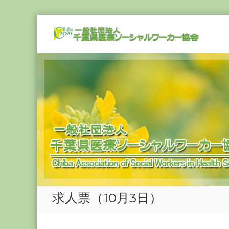
Skip
一
to
般
content
社
団
法
人
千
葉
県
医
療
ソ
ー
シ
求人票（10月3日）
ャ
ル
ワ