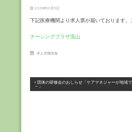
ー
2025年10月3日
カ
ー
下記医療機関より求人票が届いております。
協
会
ナーシングプラザ流山
－
つ
求人求職情報
な
ぐ
つ
く
投
団体の研修会のおしらせ「ケアマネジャーが地域で
る
～」
千
稿
葉
の
ナ
力
－
ビ