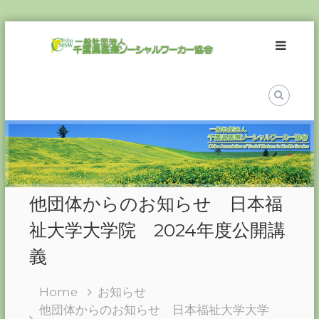
Skip
一
to
般
content
社
団
法
人
千
葉
県
医
他団体からのお知らせ 日本福
療
ソ
祉大学大学院 2024年度公開講
ー
義
シ
ャ
Home
お知らせ
ル
他団体からのお知らせ 日本福祉大学大学
ワ