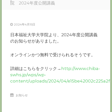
ー
院 2024年度公開講義
カ
ー
協
2024年4月15日
会
－
日本福祉大学大学院より、2024年度公開講義
つ
のお知らせがありました。
な
ぐ
つ
オンラインかつ無料で受けられるそうです。
く
る
千
詳細はこちらをクリック→
http://www.chiba-
葉
の
swhs.jp/wps/wp-
力
content/uploads/2024/04/e15be42002c225a2f
－
お知らせ