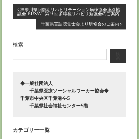
投
神奈川県回復期リハビリテーション病棟協会連絡協
議会-KRSW- 第 9 回多職種リハビリ勉強会のご案内
稿
千葉県言語聴覚士会より研修会のご案内
ナ
検索
ビ
検
索
ゲ
ー
◆一般社団法人

　　千葉県医療ソーシャルワーカー協会◆

シ
千葉市中央区千葉港4-5

　　千葉県社会福祉センター5階
ョ
ン
カテゴリー一覧