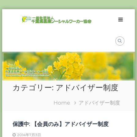
Skip
一
to
般
content
社
団
法
人
千
葉
県
医
カテゴリー:
アドバイザー制度
療
ソ
Home
アドバイザー制度
ー
シ
ャ
保護中: 【会員のみ】アドバイザー制度
ル
ワ
2014年7月3日