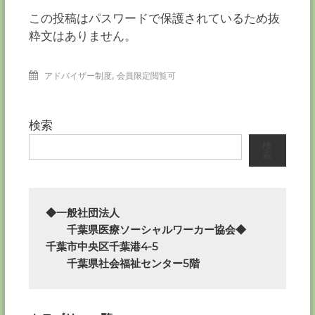
ー
この投稿はパスワードで保護されているため抜
カ
粋文はありません。
ー
協
会
,
アドバイザー制度
会員限定閲覧可
－
つ
な
検索
ぐ
つ
検
索
く
る
千
葉
の
◆一般社団法人

力
　　千葉県医療ソーシャルワーカー協会◆

－
千葉市中央区千葉港4-5

　　千葉県社会福祉センター5階