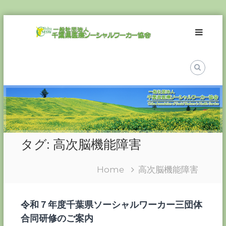
Skip
一
to
般
content
社
団
法
人
千
葉
県
医
タグ:
高次脳機能障害
療
ソ
Home
高次脳機能障害
ー
シ
ャ
令和７年度千葉県ソーシャルワーカー三団体
ル
合同研修のご案内
ワ