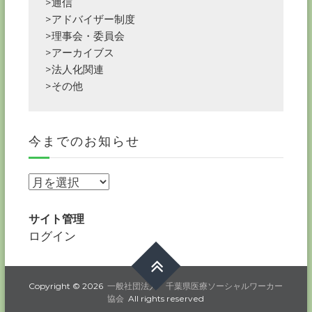
>通信
>アドバイザー制度
>理事会・委員会
>アーカイブス
>法人化関連
>その他
今までのお知らせ
今
ま
で
サイト管理
の
ログイン
お
知
ら
Copyright © 2026
一般社団法人 千葉県医療ソーシャルワーカー
協会
All rights reserved
せ