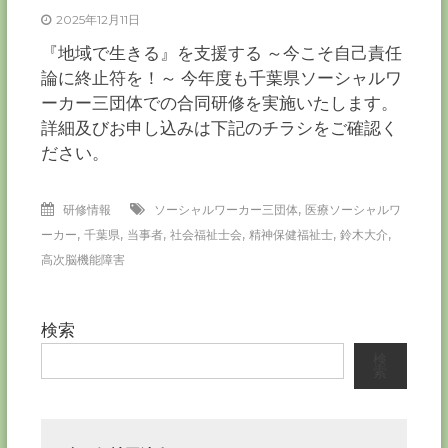
ー
2025年12月11日
カ
『地域で生きる』を支援する ～今こそ自己責任
ー
論に終止符を！～ 今年度も千葉県ソーシャルワ
協
ーカー三団体での合同研修を実施いたします。
会
詳細及びお申し込みは下記のチラシをご確認く
－
つ
ださい。
な
ぐ
つ
,
研修情報
ソーシャルワーカー三団体
医療ソーシャルワ
く
,
,
,
,
,
,
ーカー
千葉県
当事者
社会福祉士会
精神保健福祉士
鈴木大介
る
千
高次脳機能障害
葉
の
力
－
検索
検
索