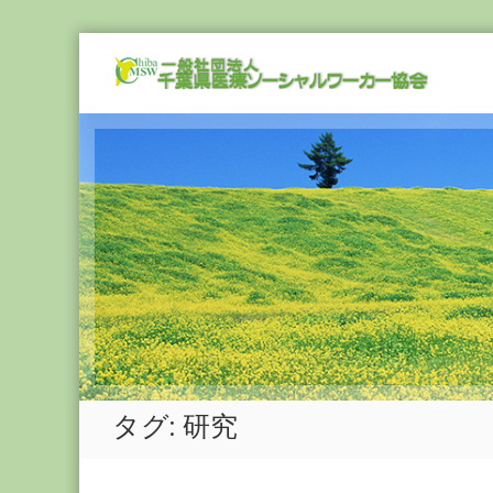
Skip
一
to
般
content
社
団
法
人
千
葉
県
医
療
ソ
ー
シ
タグ:
研究
ャ
ル
ワ