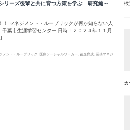
シリーズ後輩と共に育つ方策を学ぶ 研究編～
検
！！ マネジメント・ルーブリックが何か知らない人
、千葉市生涯学習センター 日時：２０２４年１１月
]
,
,
,
ジメント・ルーブリック
医療ソーシャルワーカー
後進育成
業務マネジ
カ