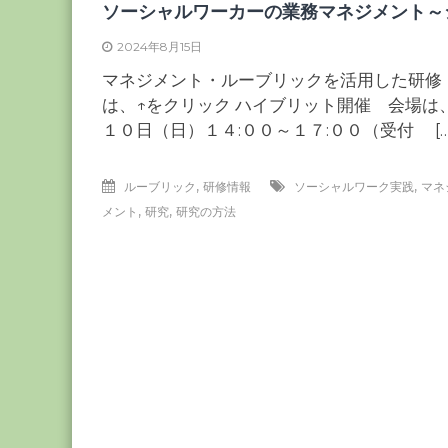
ー
ソーシャルワーカーの業務マネジメント～
カ
2024年8月15日
ー
マネジメント・ルーブリックを活用した研修
協
は、↑をクリック ハイブリット開催 会場は
会
１０日（日）１４:００～１７:００（受付 […
－
つ
な
,
,
ルーブリック
研修情報
ソーシャルワーク実践
マネ
ぐ
,
,
メント
研究
研究の方法
つ
く
る
千
葉
の
力
－