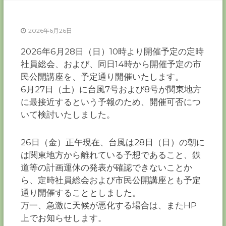
ー
カ
ー
2026年6月26日
協
2026年6月28日（日）10時より開催予定の定時
会
社員総会、および、同日14時から開催予定の市
－
つ
民公開講座を、予定通り開催いたします。
な
6月27日（土）に台風7号および8号が関東地方
ぐ
に最接近するという予報のため、開催可否につ
つ
く
いて検討いたしました。
る
千
葉
26日（金）正午現在、台風は28日（日）の朝に
の
は関東地方から離れている予想であること、鉄
力
－
道等の計画運休の発表が確認できないことか
ら、定時社員総会および市民公開講座とも予定
通り開催することとしました。
万一、急激に天候が悪化する場合は、またHP
上でお知らせします。