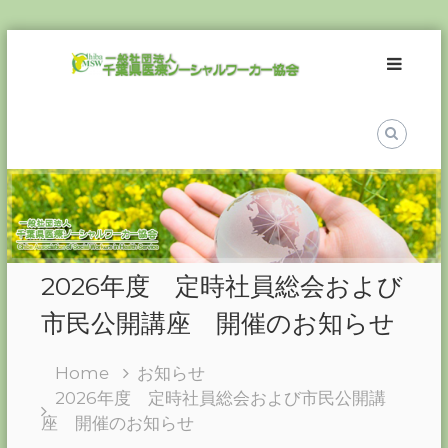
Skip
一
to
般
content
社
団
法
人
千
葉
県
医
2026年度 定時社員総会および
療
ソ
市民公開講座 開催のお知らせ
ー
シ
Home
お知らせ
ャ
2026年度 定時社員総会および市民公開講
ル
座 開催のお知らせ
ワ