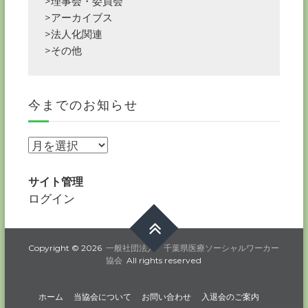
>理事会・委員会
>アーカイブス
>法人化関連
>その他
今までのお知らせ
今
ま
で
サイト管理
の
ログイン
お
知
ら
Copyright © 2026
一般社団法人 千葉県医療ソーシャルワーカー
協会
All rights reserved
せ
ホーム
当協会について
お問い合わせ
入退会のご案内