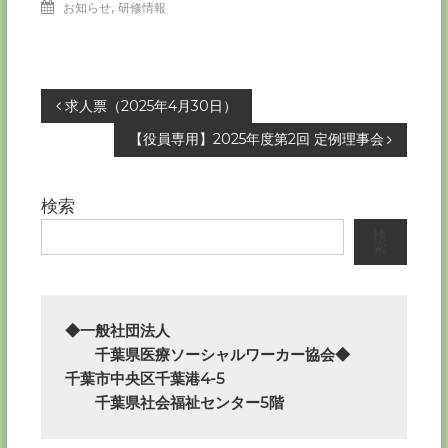
,
お知らせ
研修情報
投
求人票（2025年4月30日）
【役員専用】2025年度第2回 定例理事会
稿
ナ
検索
検
ビ
索
ゲ
ー
◆一般社団法人

　　千葉県医療ソーシャルワーカー協会◆

シ
千葉市中央区千葉港4-5

　　千葉県社会福祉センター5階
ョ