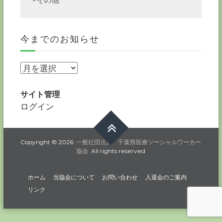
今までのお知らせ
今
ま
で
サイト管理
の
ログイン
お
知
ら
Copyright © 2026
一般社団法人 千葉県医療ソーシャルワーカー
協会
All rights reserved
せ
ホーム
当協会について
お問い合わせ
入退会のご案内
リンク