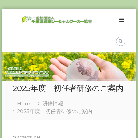
Skip
一
to
般
content
社
団
法
人
千
葉
県
医
2025年度 初任者研修のご案内
療
ソ
Home
研修情報
ー
2025年度 初任者研修のご案内
シ
ャ
ル
ワ
2025年5月1日