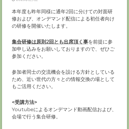
ー
カ
本年度も昨年同様に通年2回に分けての対面研
ー
修および、オンデマンド配信による初任者向け
協
の研修を開催いたします。
会
－
集合研修は原則2回とも出席頂く事
を前提に参
つ
な
加申し込みをお願いしておりますので、ぜひご
ぐ
参加ください。
つ
く
る
参加者同士の交流機会を設ける方針としている
千
ため、近い世代の方々との情報交換の場として
葉
の
もご活用ください。
力
－
<受講方法>
Youtubeによるオンデマンド動画配信および、
会場で行う集合研修。